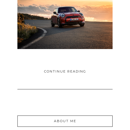
evious
Nex
CONTINUE READING
ABOUT ME